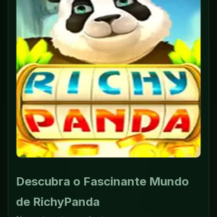
Descubra o Fascinante Mundo
de RichyPanda