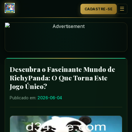
☰
CADASTRE-SE
INÍCIO
PROMOÇÃO
BLACKJACK
CAÇA-NÍQUEIS
Descubra o Fascinante Mundo de
RichyPanda: O Que Torna Este
CAÇA-NÍQUEIS
Jogo Único?
EVENTOS EXCLUSIVOS
Publicado em:
2026-06-04
MANCHETES DE HOJE