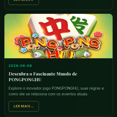
2026-06-08
Descubra o Fascinante Mundo de
PONGPONGHU
Explore o inovador jogo PONGPONGHU, suas regras e
como ele se relaciona com os eventos atuais.
LER MAIS