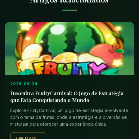
2026-06-24
Descubra FruityCarnival: O Jogo de Estratégia
que Está Conquistando o Mundo
Explore FruityCarnival, um jogo de estratégia envolvente
com o tema de frutas, onde a estratégia e a diversão se
misturam para oferecer uma experiência única.
LER MAIS