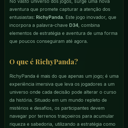
No vasto universo dos jogos, surge uma nova
aventura que promete capturar a atenção dos
entusiastas:
RichyPanda
. Este jogo inovador, que
incorpora a palavra-chave
D34
, combina
elementos de estratégia e aventura de uma forma
que poucos conseguiram até agora.
O que é RichyPanda?
RichyPanda é mais do que apenas um jogo; é uma
experiência imersiva que leva os jogadores a um
universo onde cada decisão pode alterar o curso
da história. Situado em um mundo repleto de
mistérios e desafios, os participantes devem
navegar por terrenos traiçoeiros para acumular
riqueza e sabedoria, utilizando a estratégia como