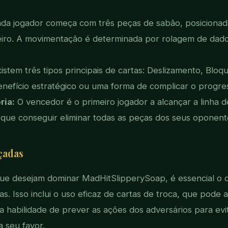
da jogador começa com três peças de sabão, posicionad
eiro. A movimentação é determinada por rolagem de dado
istem três tipos principais de cartas: Deslizamento, Bloq
nefício estratégico ou uma forma de complicar o progres
ria:
O vencedor é o primeiro jogador a alcançar a linha 
 que conseguir eliminar todas as peças dos seus oponent
çadas
que desejam dominar MadHitSlipperySoap, é essencial o 
s. Isso inclui o uso eficaz de cartas de troca, que pode 
 a habilidade de prever as ações dos adversários para evi
a seu favor.