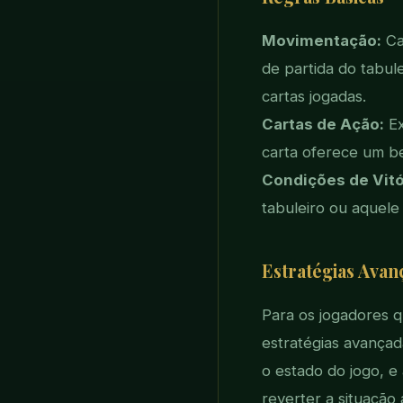
Movimentação:
Ca
de partida do tabul
cartas jogadas.
Cartas de Ação:
Ex
carta oferece um be
Condições de Vitó
tabuleiro ou aquele
Estratégias Avan
Para os jogadores 
estratégias avançada
o estado do jogo, e
reverter a situação 