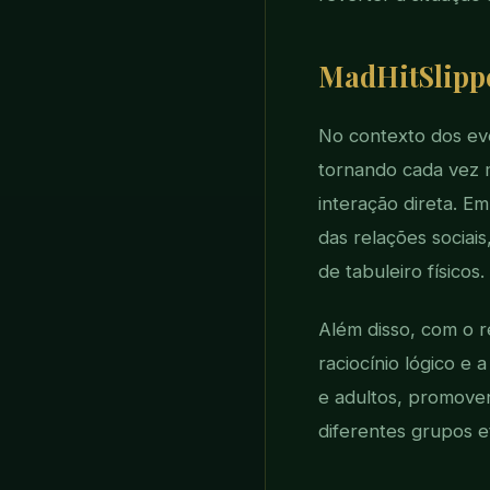
MadHitSlippe
No contexto dos ev
tornando cada vez 
interação direta. E
das relações sociai
de tabuleiro físicos.
Além disso, com o r
raciocínio lógico e
e adultos, promove
diferentes grupos e