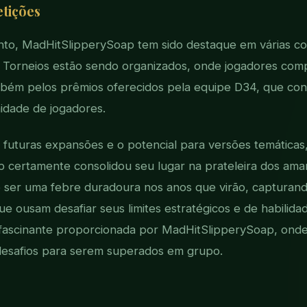
tições
to, MadHitSlipperySoap tem sido destaque em várias c
 Torneios estão sendo organizados, onde jogadores co
mbém pelos prêmios oferecidos pela equipe D34, que cont
idade de jogadores.
futuras expansões e o potencial para versões temáticas
 certamente consolidou seu lugar na prateleira dos ama
 ser uma febre duradoura nos anos que virão, capturand
ue ousam desafiar seus limites estratégicos e de habilida
fascinante proporcionada por MadHitSlipperySoap, onde
desafios para serem superados em grupo.