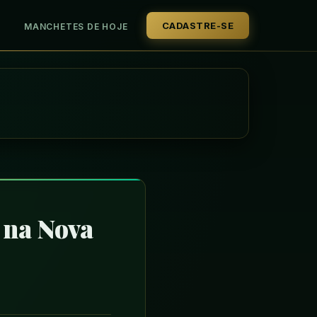
CADASTRE-SE
MANCHETES DE HOJE
na Nova