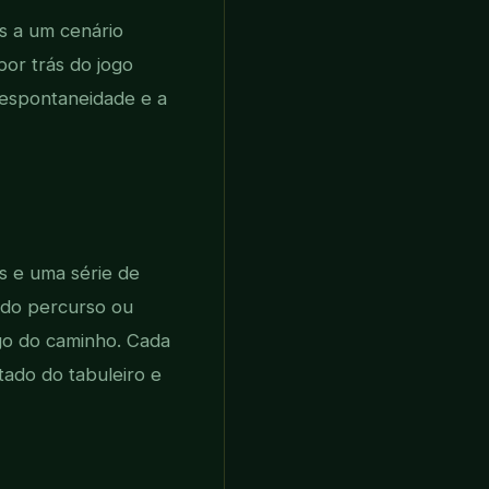
s a um cenário
por trás do jogo
a espontaneidade e a
s e uma série de
al do percurso ou
ngo do caminho. Cada
tado do tabuleiro e