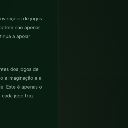
onvenções de jogos
mpetem não apenas
inua a apoiar
,
ntes dos jogos de
o a imaginação e a
de. Este é apenas o
 cada jogo traz