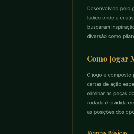
Desenvolvido pelo g
lúdico onde a criati
buscaram inspiração
diversão como pilar
Como Jogar 
O jogo é composto p
cartas de ação espec
eliminar as peças d
rodada é dividida e
as posições dos op
Regras Básicas