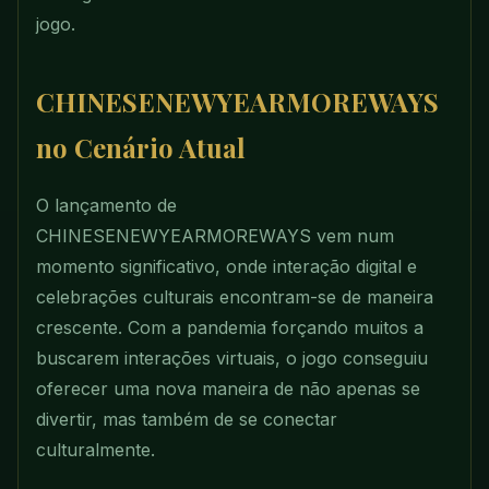
jogo.
CHINESENEWYEARMOREWAYS
no Cenário Atual
O lançamento de
CHINESENEWYEARMOREWAYS vem num
momento significativo, onde interação digital e
celebrações culturais encontram-se de maneira
crescente. Com a pandemia forçando muitos a
buscarem interações virtuais, o jogo conseguiu
oferecer uma nova maneira de não apenas se
divertir, mas também de se conectar
culturalmente.