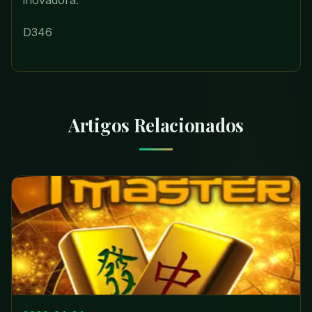
inovadora.
D346
Artigos Relacionados