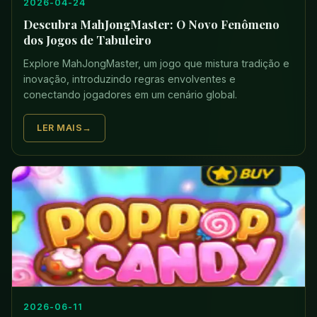
2026-04-24
Descubra MahJongMaster: O Novo Fenômeno
dos Jogos de Tabuleiro
Explore MahJongMaster, um jogo que mistura tradição e
inovação, introduzindo regras envolventes e
conectando jogadores em um cenário global.
LER MAIS
2026-06-11