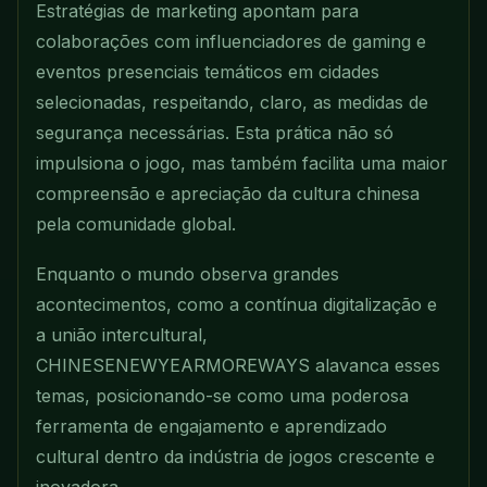
Estratégias de marketing apontam para
colaborações com influenciadores de gaming e
eventos presenciais temáticos em cidades
selecionadas, respeitando, claro, as medidas de
segurança necessárias. Esta prática não só
impulsiona o jogo, mas também facilita uma maior
compreensão e apreciação da cultura chinesa
pela comunidade global.
Enquanto o mundo observa grandes
acontecimentos, como a contínua digitalização e
a união intercultural,
CHINESENEWYEARMOREWAYS alavanca esses
temas, posicionando-se como uma poderosa
ferramenta de engajamento e aprendizado
cultural dentro da indústria de jogos crescente e