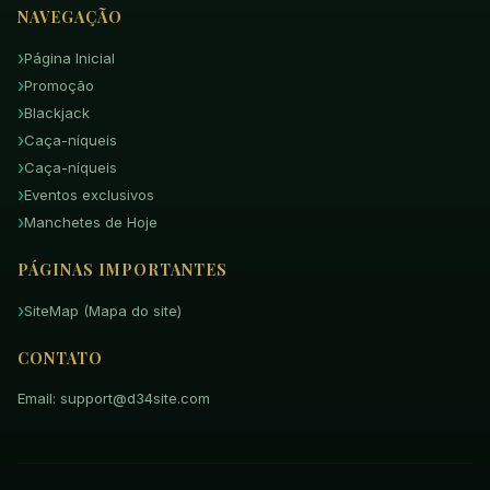
NAVEGAÇÃO
Página Inicial
Promoção
Blackjack
Caça-níqueis
Caça-níqueis
Eventos exclusivos
Manchetes de Hoje
PÁGINAS IMPORTANTES
SiteMap (Mapa do site)
CONTATO
Email: support@d34site.com