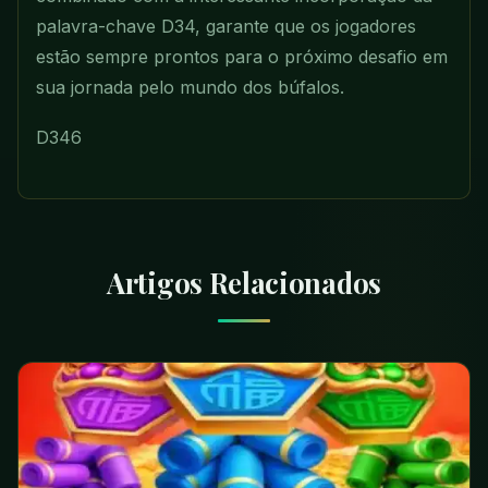
palavra-chave D34, garante que os jogadores
estão sempre prontos para o próximo desafio em
sua jornada pelo mundo dos búfalos.
D346
Artigos Relacionados