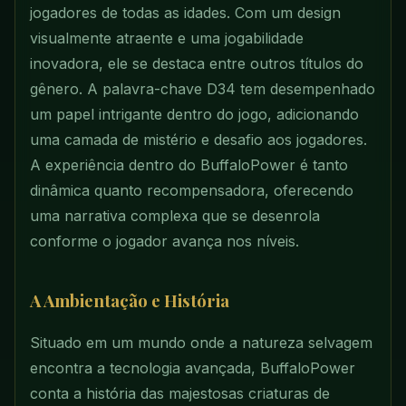
jogadores de todas as idades. Com um design
visualmente atraente e uma jogabilidade
inovadora, ele se destaca entre outros títulos do
gênero. A palavra-chave D34 tem desempenhado
um papel intrigante dentro do jogo, adicionando
uma camada de mistério e desafio aos jogadores.
A experiência dentro do BuffaloPower é tanto
dinâmica quanto recompensadora, oferecendo
uma narrativa complexa que se desenrola
conforme o jogador avança nos níveis.
A Ambientação e História
Situado em um mundo onde a natureza selvagem
encontra a tecnologia avançada, BuffaloPower
conta a história das majestosas criaturas de