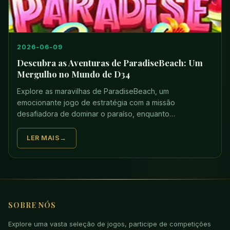
2026-06-09
Descubra as Aventuras de ParadiseBeach: Um
Mergulho no Mundo de D34
Explore as maravilhas de ParadiseBeach, um
emocionante jogo de estratégia com a missão
desafiadora de dominar o paraíso, enquanto
desvendamos a intrincada mecânica e as regras
fundamentais que o tornam único.
LER MAIS
SOBRE NÓS
Explore uma vasta seleção de jogos, participe de competições