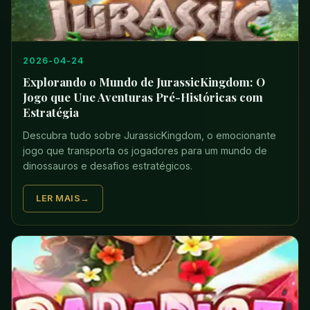
2026-04-24
Explorando o Mundo de JurassicKingdom: O
Jogo que Une Aventuras Pré-Históricas com
Estratégia
Descubra tudo sobre JurassicKingdom, o emocionante
jogo que transporta os jogadores para um mundo de
dinossauros e desafios estratégicos.
LER MAIS