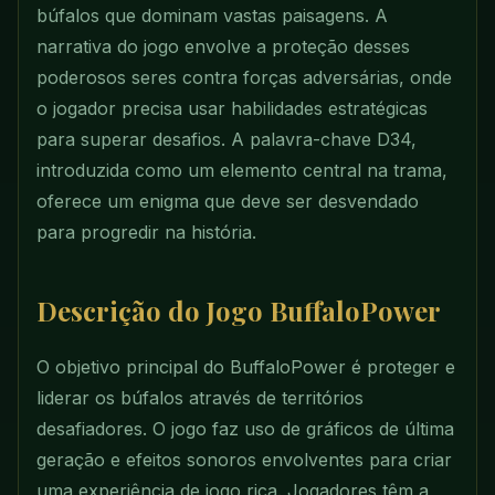
búfalos que dominam vastas paisagens. A
narrativa do jogo envolve a proteção desses
poderosos seres contra forças adversárias, onde
o jogador precisa usar habilidades estratégicas
para superar desafios. A palavra-chave D34,
introduzida como um elemento central na trama,
oferece um enigma que deve ser desvendado
para progredir na história.
Descrição do Jogo BuffaloPower
O objetivo principal do BuffaloPower é proteger e
liderar os búfalos através de territórios
desafiadores. O jogo faz uso de gráficos de última
geração e efeitos sonoros envolventes para criar
uma experiência de jogo rica. Jogadores têm a