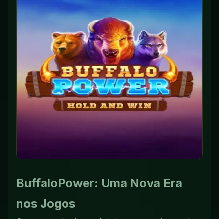
BuffaloPower: Uma Nova Era
nos Jogos