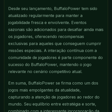
Desde seu lançamento, BuffaloPower tem sido
atualizado regularmente para manter a
jogabilidade fresca e envolvente. Eventos
sazonais são adicionados para desafiar ainda mais
os jogadores, oferecendo recompensas
exclusivas para aqueles que conseguem cumprir
missões especiais. A interação contínua com a
comunidade de jogadores é parte componente do
sucesso do BuffaloPower, mantendo o jogo
relevante no cenário competitivo atual.
Em suma, BuffaloPower se firma como um dos
jogos mais empolgantes da atualidade,
capturando a atenção de jogadores ao redor do
mundo. Seu equilíbrio entre estratégia e sorte,
combinado com a interessante incorporação da