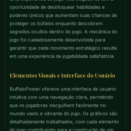
oportunidade de desbloquear habilidades e
poderes únicos que aumentam suas chances de
proteger os búfalos enquanto descobrem
segredos ocultos dentro do jogo. A mecânica do
jogo foi cuidadosamente desenvolvida para
garantir que cada movimento estratégico resulte
em uma experiência de jogabilidade satisfatória.
Elementos Visuais e Interface do Usuário
BuffaloPower oferece uma interface de usuário
intuitiva com uma navegação clara, permitindo
que os jogadores mergulhem facilmente no
mundo vasto e vibrante do jogo. Os gráficos são
detalhadamente trabalhados, com cada elemento
do jogo contribuindo para a construção de um