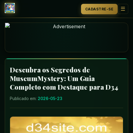
☰
CADASTRE-SE
INÍCIO
PROMOÇÃO
BLACKJACK
CAÇA-NÍQUEIS
Descubra os Segredos de
MuseumMystery: Um Guia
CAÇA-NÍQUEIS
Completo com Destaque para D34
EVENTOS EXCLUSIVOS
Publicado em:
2026-05-23
MANCHETES DE HOJE