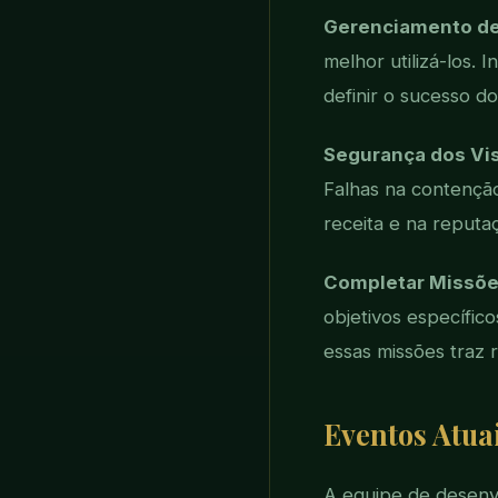
Gerenciamento de
melhor utilizá-los.
definir o sucesso d
Segurança dos Vis
Falhas na contençã
receita e na reputa
Completar Missõe
objetivos específic
essas missões traz 
Eventos Atuai
A equipe de desenv