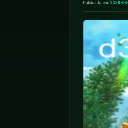
Publicado em:
2026-04