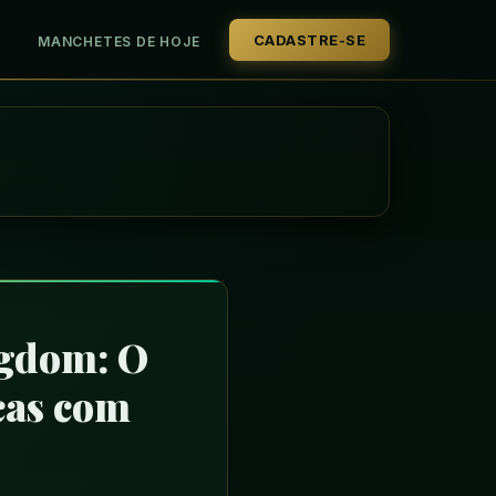
CADASTRE-SE
MANCHETES DE HOJE
ngdom: O
cas com