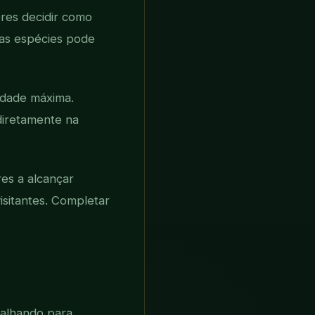
ores decidir como
vas espécies pode
ridade máxima.
diretamente na
es a alcançar
isitantes. Completar
balhando para