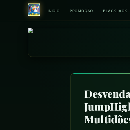
INÍCIO
PROMOÇÃO
BLACKJACK
Desvenda
JumpHigh
Multidõe