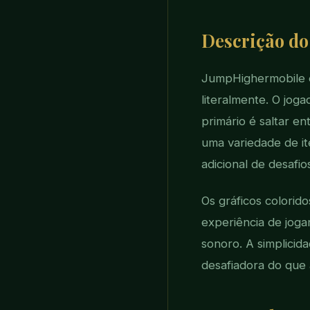
Descrição do
JumpHighermobile é 
literalmente. O jog
primário é saltar e
uma variedade de it
adicional de desafi
Os gráficos colorid
experiência de joga
sonoro. A simplicid
desafiadora do que a