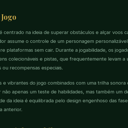
 Jogo
centrado na ideia de superar obstáculos e alçar voos ca
ador assume o controle de um personagem personalizável,
ntre plataformas sem cair. Durante a jogabilidade, os jog
ens colecionáveis e pistas, que frequentemente levam a
os ou recompensas especiais.
os e vibrantes do jogo combinados com uma trilha sonora 
r não apenas um teste de habilidades, mas também um del
ade da ideia é equilibrada pelo design engenhoso das fas
 anterior.