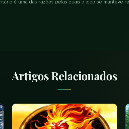
tário é uma das razões pelas quais o jogo se manteve r
.
Artigos Relacionados