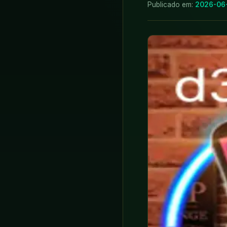
Publicado em:
2026-06