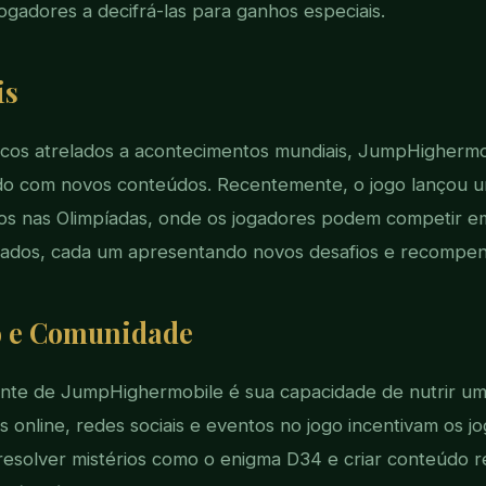
ogadores a decifrá-las para ganhos especiais.
is
cos atrelados a acontecimentos mundiais, JumpHigherm
zado com novos conteúdos. Recentemente, o jogo lançou 
rados nas Olimpíadas, onde os jogadores podem competir e
rados, cada um apresentando novos desafios e recompen
 e Comunidade
nante de JumpHighermobile é sua capacidade de nutrir u
s online, redes sociais e eventos no jogo incentivam os j
 resolver mistérios como o enigma D34 e criar conteúdo r