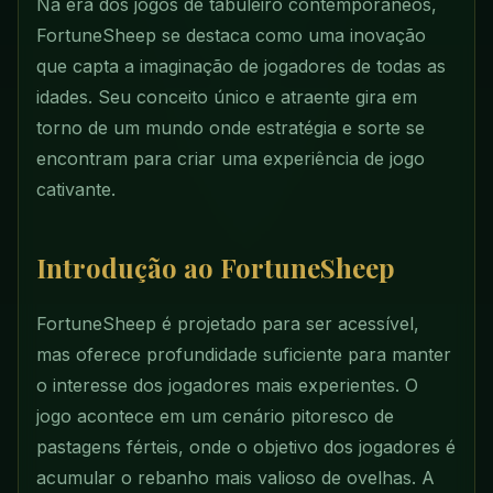
Na era dos jogos de tabuleiro contemporâneos,
FortuneSheep se destaca como uma inovação
que capta a imaginação de jogadores de todas as
idades. Seu conceito único e atraente gira em
torno de um mundo onde estratégia e sorte se
encontram para criar uma experiência de jogo
cativante.
Introdução ao FortuneSheep
FortuneSheep é projetado para ser acessível,
mas oferece profundidade suficiente para manter
o interesse dos jogadores mais experientes. O
jogo acontece em um cenário pitoresco de
pastagens férteis, onde o objetivo dos jogadores é
acumular o rebanho mais valioso de ovelhas. A