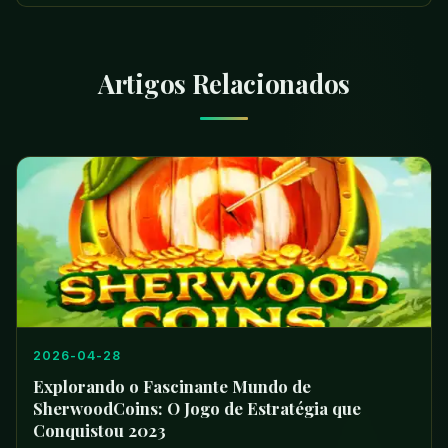
Artigos Relacionados
2026-04-28
Explorando o Fascinante Mundo de
SherwoodCoins: O Jogo de Estratégia que
Conquistou 2023