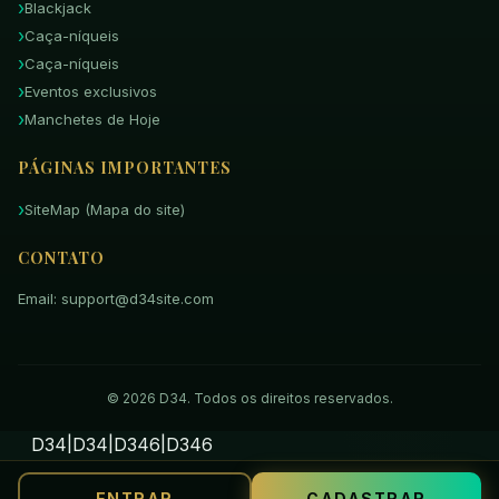
Blackjack
Caça-níqueis
Caça-níqueis
Eventos exclusivos
Manchetes de Hoje
PÁGINAS IMPORTANTES
SiteMap (Mapa do site)
CONTATO
Email: support@d34site.com
© 2026 D34. Todos os direitos reservados.
4
|
D34
|
D346
|
D346
ENTRAR
CADASTRAR