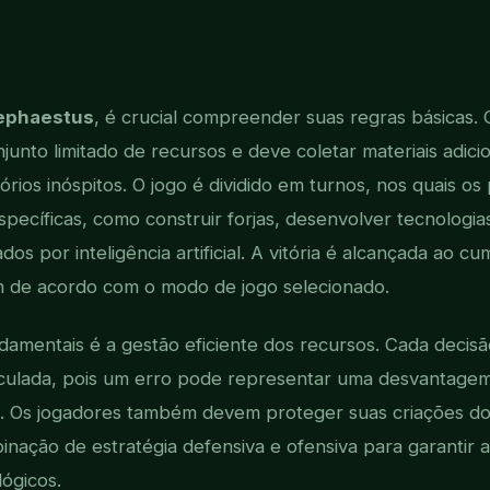
ephaestus
, é crucial compreender suas regras básicas.
nto limitado de recursos e deve coletar materiais adicio
órios inóspitos. O jogo é dividido em turnos, nos quais o
specíficas, como construir forjas, desenvolver tecnolog
dos por inteligência artificial. A vitória é alcançada ao c
am de acordo com o modo de jogo selecionado.
amentais é a gestão eficiente dos recursos. Cada decis
culada, pois um erro pode representar uma desvantagem 
. Os jogadores também devem proteger suas criações dos
inação de estratégia defensiva e ofensiva para garantir 
ógicos.