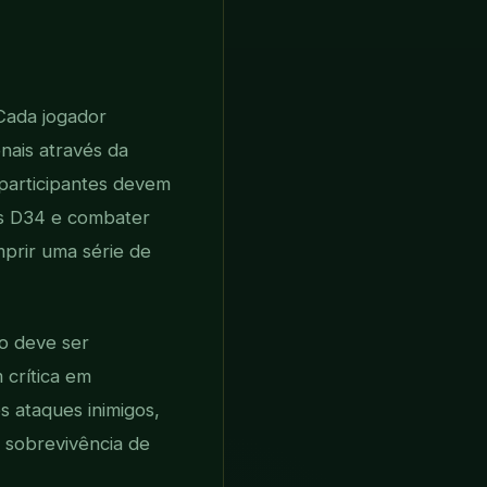
 Cada jogador
nais através da
s participantes devem
ias D34 e combater
umprir uma série de
ão deve ser
crítica em
 ataques inimigos,
a sobrevivência de