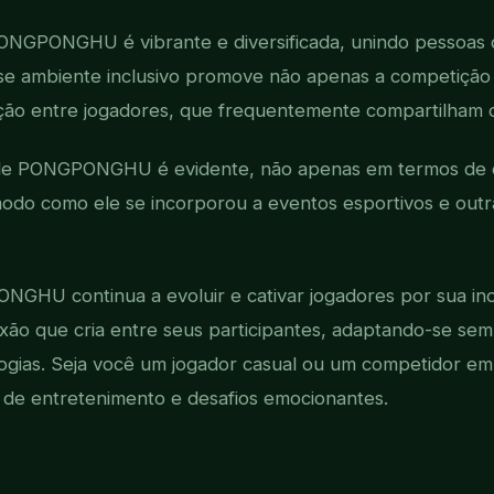
NGPONGHU é vibrante e diversificada, unindo pessoas d
sse ambiente inclusivo promove não apenas a competição
ão entre jogadores, que frequentemente compartilham di
 de PONGPONGHU é evidente, não apenas em termos de 
do como ele se incorporou a eventos esportivos e outr
NGHU continua a evoluir e cativar jogadores por sua in
xão que cria entre seus participantes, adaptando-se se
ogias. Seja você um jogador casual ou um competidor em 
 de entretenimento e desafios emocionantes.