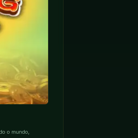
do o mundo,