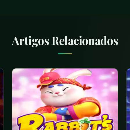
Artigos Relacionados