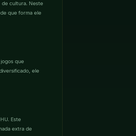
 de cultura. Neste
 de que forma ele
jogos que
iversificado, ele
HU. Este
mada extra de