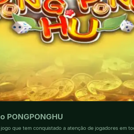
 ao PONGPONGHU
go que tem conquistado a atenção de jogadores em to