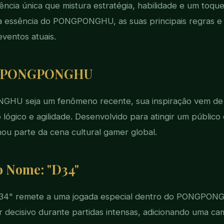
ncia única que mistura estratégia, habilidade e um toque
 a essência do PONGPONGHU, as suas principais regras e
ventos atuais.
e PONGPONGHU
HU seja um fenômeno recente, sua inspiração vem de 
lógico e agilidade. Desenvolvido para atingir um público d
ou parte da cena cultural gamer global.
o Nome: "D34"
D34" remete a uma jogada especial dentro do PONGPONG
decisivo durante partidas intensas, adicionando uma ca