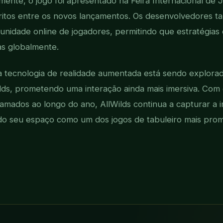
nte, o jogo foi apresentado na Feira Internacional de 
ritos entre os novos lançamentos. Os desenvolvedores 
nidade online de jogadores, permitindo que estratégias 
as globalmente.
a tecnologia de realidade aumentada está sendo explorad
lds, prometendo uma interação ainda mais imersiva. Com 
mados ao longo do ano, AllWilds continua a capturar a 
ndo seu espaço como um dos jogos de tabuleiro mais prom