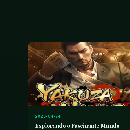
2026-04-24
Explorando o Fascinante Mundo