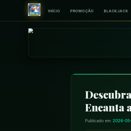
INÍCIO
PROMOÇÃO
BLACKJACK
Descubra 
Encanta 
Publicado em:
2026-05