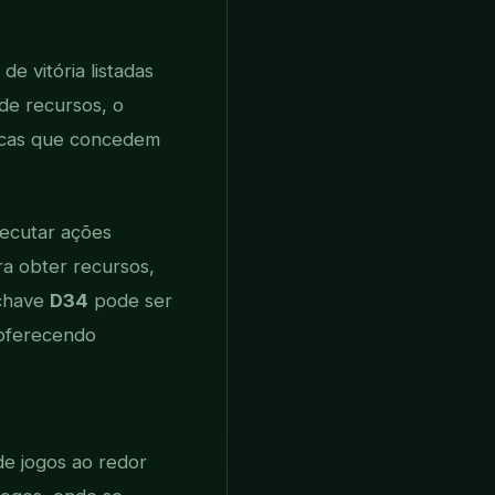
e vitória listadas
 de recursos, o
nicas que concedem
ecutar ações
ra obter recursos,
-chave
D34
pode ser
 oferecendo
de jogos ao redor