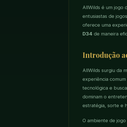
AllWilds é um jogo 
entusiastas de jogo
oferece uma experiê
D34
de maneira efi
Introdução a
AllWilds surgiu da 
experiência comum d
tecnológica e busca
dominam o entreteni
estratégia, sorte e 
O ambiente de jogo