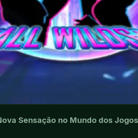
 Nova Sensação no Mundo dos Jogos