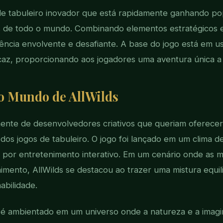
de tabuleiro inovador que está rapidamente ganhando po
s de todo o mundo. Combinando elementos estratégicos e
ncia envolvente e desafiante. A base do jogo está em u
caz, proporcionando aos jogadores uma aventura única a 
o Mundo de AllWilds
mente de desenvolvedores criativos que queriam oferecer
os jogos de tabuleiro. O jogo foi lançado em um clima d
 por entretenimento interativo. Em um cenário onde as míd
mento, AllWilds se destacou ao trazer uma mistura equil
habilidade.
 é ambientado em um universo onde a natureza e a imagi