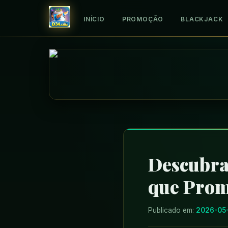
INÍCIO
PROMOÇÃO
BLACKJACK
Descubra
que Prom
Publicado em:
2026-05