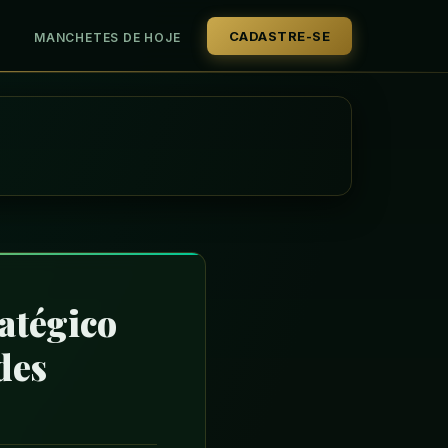
CADASTRE-SE
MANCHETES DE HOJE
atégico
des