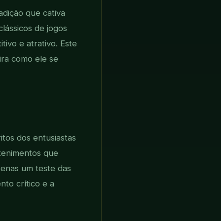
dição que cativa
lássicos de jogos
ivo e atrativo. Este
ira como ele se
ritos dos entusiastas
etenimentos que
enas um teste das
to crítico e a