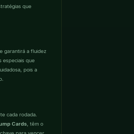
stratégias que
e garantirá a fluidez
s especiais que
uidadosa, pois a
o.
te cada rodada.
ump Cards
, têm o
A chave para vencer