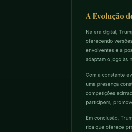
A Evolução d
Na era digital, Tru
oferecendo versões 
envolventes e a pos
adaptam o jogo às n
Com a constante ev
uma presença const
competições acirrad
participem, promov
Em conclusão, Trum
rica que oferece pr