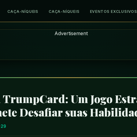
CAÇA-NÍQUEIS
CAÇA-NÍQUEIS
EVENTOS EXCLUSIVOS
 TrumpCard: Um Jogo Estr
ete Desafiar suas Habilida
-29