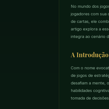
No mundo dos jogos
jogadores com sua c
de cartas, ele comb
artigo explora a es
integra ao cenário d
A Introdução
Com o nome evocat
de jogos de estrat
desafiam a mente, 
habilidades cognit
tomada de decisões 