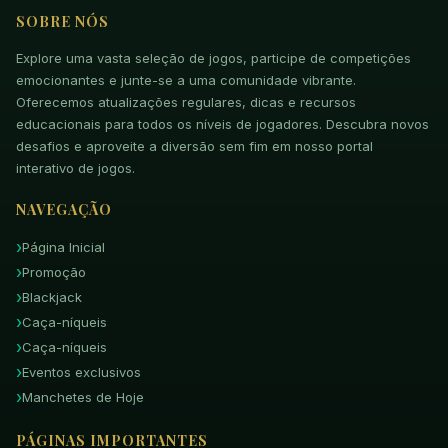
SOBRE NÓS
Explore uma vasta seleção de jogos, participe de competições
emocionantes e junte-se a uma comunidade vibrante.
Oferecemos atualizações regulares, dicas e recursos
educacionais para todos os níveis de jogadores. Descubra novos
desafios e aproveite a diversão sem fim em nosso portal
interativo de jogos.
NAVEGAÇÃO
Página Inicial
Promoção
Blackjack
Caça-níqueis
Caça-níqueis
Eventos exclusivos
Manchetes de Hoje
PÁGINAS IMPORTANTES