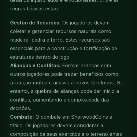
desafios equilibrados e emocionantes. Entre as
regras básicas estão:
Gestão de Recursos:
Os jogadores devem
coletar e gerenciar recursos naturais como
madeira, pedra e ferro. Estes recursos são
essenciais para a construção e fortificação de
estruturas dentro do jogo.
Alianças e Conflitos:
Formar alianças com
outros jogadores pode trazer benefícios como
proteção mútua e acesso a novos territórios. No
entanto, a quebra de alianças pode dar início a
conflitos, aumentando a complexidade das
decisões.
Combate:
O combate em SherwoodCoins é
tático. Os jogadores devem considerar a
composição de seus exércitos e o terreno antes