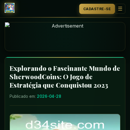
☰
CADASTRE-SE
INÍCIO
PROMOÇÃO
BLACKJACK
CAÇA-NÍQUEIS
Explorando o Fascinante Mundo de
SherwoodCoins: O Jogo de
CAÇA-NÍQUEIS
Estratégia que Conquistou 2023
EVENTOS EXCLUSIVOS
Publicado em:
2026-04-28
MANCHETES DE HOJE