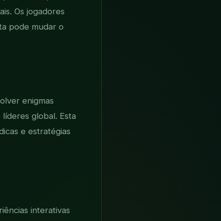
is. Os jogadores
eta pode mudar o
solver enigmas
íderes global. Esta
icas e estratégias
ências interativas