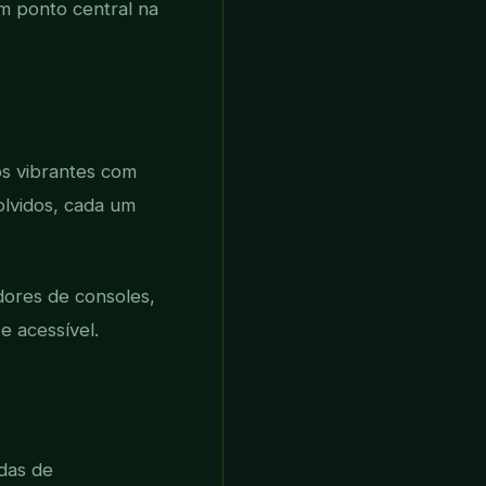
m ponto central na
s vibrantes com
olvidos, cada um
dores de consoles,
e acessível.
das de