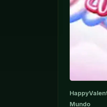
HappyValent
Mundo