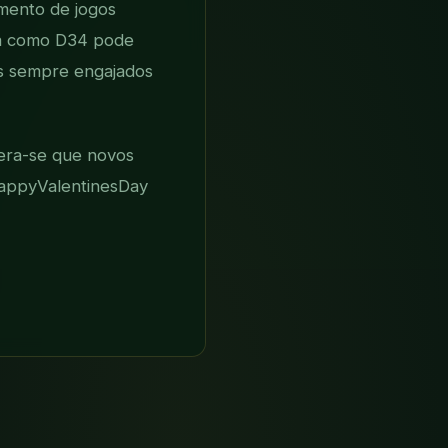
mento de jogos
ca como D34 pode
es sempre engajados
pera-se que novos
HappyValentinesDay