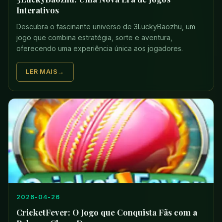
Interativos
Descubra o fascinante universo de 3LuckyBaozhu, um
jogo que combina estratégia, sorte e aventura,
oferecendo uma experiência única aos jogadores.
LER MAIS
2026-04-26
CricketFever: O Jogo que Conquista Fãs com a