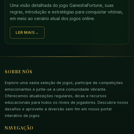
Uma visão detalhada do jogo GaneshaFortune, suas
regras, introdução e estratégias para conquistar vitórias,
em meio ao cenário atual dos jogos online.
LER MAIS
SOBRE NÓS
Explore uma vasta seleção de jogos, participe de competições
emocionantes e junte-se a uma comunidade vibrante.
Oferecemos atualizações regulares, dicas e recursos
educacionais para todos os níveis de jogadores. Descubra novos
desafios e aproveite a diversão sem fim em nosso portal
interativo de jogos.
NAVEGAÇÃO