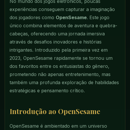
No mundo dos jogos eletrônicos, poucas
experiências conseguem capturar a imaginação
dos jogadores como
OpenSesame
. Este jogo
único combina elementos de aventura e quebra-
cabeças, oferecendo uma jornada imersiva
através de desafios inovadores e histórias
intrigantes. Introduzido pela primeira vez em
2023, OpenSesame rapidamente se tornou um
dos favoritos entre os entusiastas do gênero,
prometendo não apenas entretenimento, mas
também uma profunda exploração de habilidades
estratégicas e pensamento crítico.
Introdução ao OpenSesame
OpenSesame é ambientado em um universo