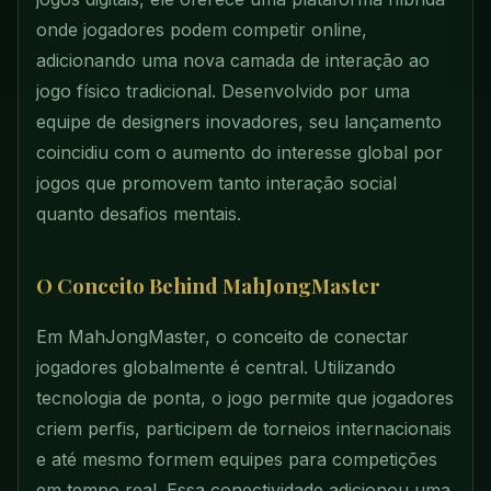
onde jogadores podem competir online,
adicionando uma nova camada de interação ao
jogo físico tradicional. Desenvolvido por uma
equipe de designers inovadores, seu lançamento
coincidiu com o aumento do interesse global por
jogos que promovem tanto interação social
quanto desafios mentais.
O Conceito Behind MahJongMaster
Em MahJongMaster, o conceito de conectar
jogadores globalmente é central. Utilizando
tecnologia de ponta, o jogo permite que jogadores
criem perfis, participem de torneios internacionais
e até mesmo formem equipes para competições
em tempo real. Essa conectividade adicionou uma