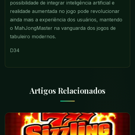
possibilidade de integrar inteligência artificial e
realidade aumentada no jogo pode revolucionar
ainda mais a experiência dos usuários, mantendo
o MahJongMaster na vanguarda dos jogos de
tabuleiro modernos.
D34
Artigos Relacionados