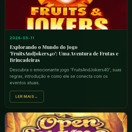
2026-05-11
Explorando o Mundo do Jogo
'FruitsAndJokers40': Uma Aventura de Frutas e
Brincadeiras
Descubra o emocionante jogo 'FruitsAndJokers40', suas
regras, introdução e como ele se conecta com os
eventos atuais.
LER MAIS