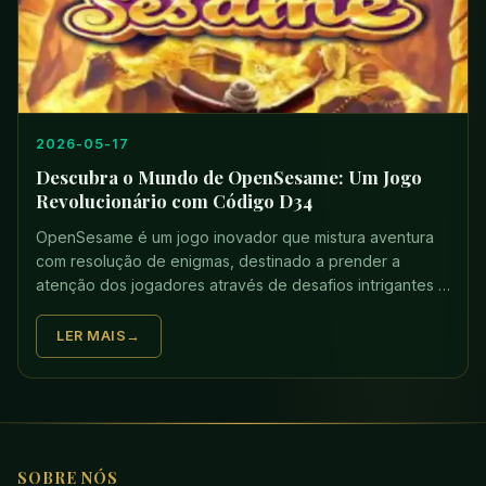
2026-05-17
Descubra o Mundo de OpenSesame: Um Jogo
Revolucionário com Código D34
OpenSesame é um jogo inovador que mistura aventura
com resolução de enigmas, destinado a prender a
atenção dos jogadores através de desafios intrigantes e
uma narrativa envolvente.
LER MAIS
SOBRE NÓS