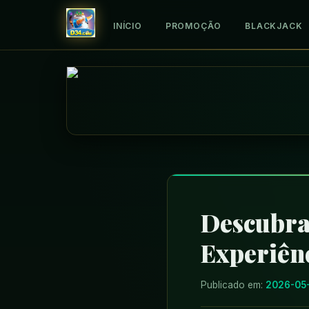
INÍCIO
PROMOÇÃO
BLACKJACK
Descubra
Experiênc
Publicado em:
2026-05