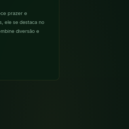
ece prazer e
s, ele se destaca no
ombine diversão e