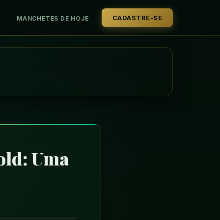
CADASTRE-SE
MANCHETES DE HOJE
old: Uma