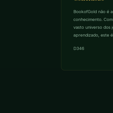
BookofGold não é a
conhecimento. Com s
vasto universo dos 
aprendizado, este é
D346