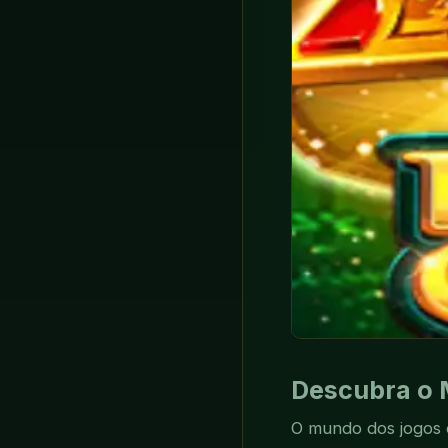
Descubra o 
O mundo dos jogos 