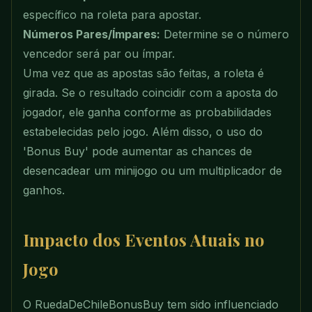
específico na roleta para apostar.
Números Pares/Ímpares:
Determine se o número
vencedor será par ou ímpar.
Uma vez que as apostas são feitas, a roleta é
girada. Se o resultado coincidir com a aposta do
jogador, ele ganha conforme as probabilidades
estabelecidas pelo jogo. Além disso, o uso do
'Bonus Buy' pode aumentar as chances de
desencadear um minijogo ou um multiplicador de
ganhos.
Impacto dos Eventos Atuais no
Jogo
O RuedaDeChileBonusBuy tem sido influenciado