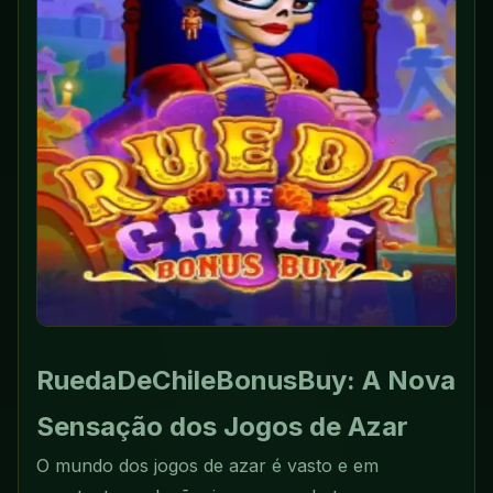
RuedaDeChileBonusBuy: A Nova
Sensação dos Jogos de Azar
O mundo dos jogos de azar é vasto e em