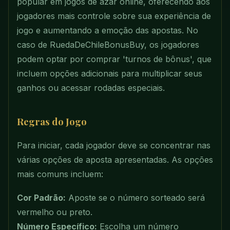
popular em jogos de azar online, oferecendo aos
jogadores mais controle sobre sua experiência de
jogo e aumentando a emoção das apostas. No
caso de RuedaDeChileBonusBuy, os jogadores
podem optar por comprar 'turnos de bônus', que
incluem opções adicionais para multiplicar seus
ganhos ou acessar rodadas especiais.
Regras do Jogo
Para iniciar, cada jogador deve se concentrar nas
várias opções de aposta apresentadas. As opções
mais comuns incluem:
Cor Padrão:
Aposte se o número sorteado será
vermelho ou preto.
Número Específico:
Escolha um número