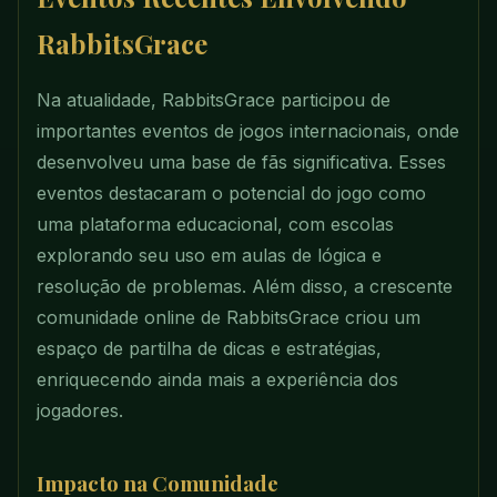
RabbitsGrace
Na atualidade, RabbitsGrace participou de
importantes eventos de jogos internacionais, onde
desenvolveu uma base de fãs significativa. Esses
eventos destacaram o potencial do jogo como
uma plataforma educacional, com escolas
explorando seu uso em aulas de lógica e
resolução de problemas. Além disso, a crescente
comunidade online de RabbitsGrace criou um
espaço de partilha de dicas e estratégias,
enriquecendo ainda mais a experiência dos
jogadores.
Impacto na Comunidade