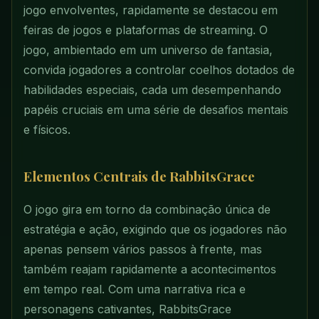
jogo envolventes, rapidamente se destacou em
feiras de jogos e plataformas de streaming. O
jogo, ambientado em um universo de fantasia,
convida jogadores a controlar coelhos dotados de
habilidades especiais, cada um desempenhando
papéis cruciais em uma série de desafios mentais
e físicos.
Elementos Centrais de RabbitsGrace
O jogo gira em torno da combinação única de
estratégia e ação, exigindo que os jogadores não
apenas pensem vários passos à frente, mas
também reajam rapidamente a acontecimentos
em tempo real. Com uma narrativa rica e
personagens cativantes, RabbitsGrace