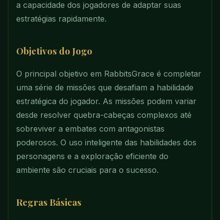
a capacidade dos jogadores de adaptar suas
estratégias rapidamente.
Objetivos do Jogo
O principal objetivo em RabbitsGrace é completar
uma série de missões que desafiam a habilidade
estratégica do jogador. As missões podem variar
desde resolver quebra-cabeças complexos até
sobreviver a embates com antagonistas
poderosos. O uso inteligente das habilidades dos
personagens e a exploração eficiente do
ambiente são cruciais para o sucesso.
Regras Básicas