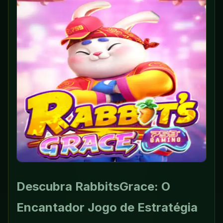
Descubra RabbitsGrace: O
Encantador Jogo de Estratégia