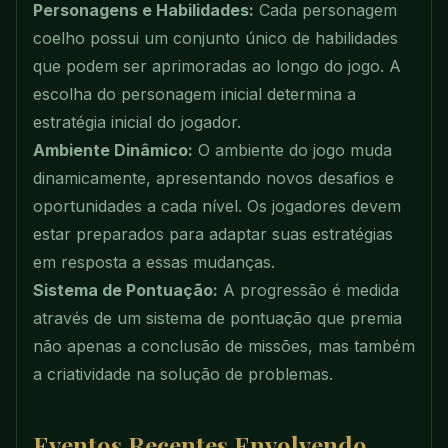
Personagens e Habilidades:
Cada personagem
coelho possui um conjunto único de habilidades
que podem ser aprimoradas ao longo do jogo. A
escolha do personagem inicial determina a
estratégia inicial do jogador.
Ambiente Dinâmico:
O ambiente do jogo muda
dinamicamente, apresentando novos desafios e
oportunidades a cada nível. Os jogadores devem
estar preparados para adaptar suas estratégias
em resposta a essas mudanças.
Sistema de Pontuação:
A progressão é medida
através de um sistema de pontuação que premia
não apenas a conclusão de missões, mas também
a criatividade na solução de problemas.
Eventos Recentes Envolvendo