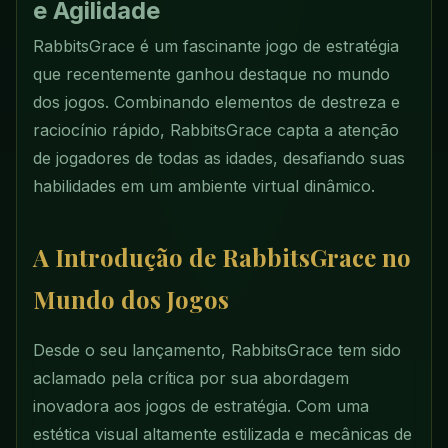
e Agilidade
RabbitsGrace é um fascinante jogo de estratégia
que recentemente ganhou destaque no mundo
dos jogos. Combinando elementos de destreza e
raciocínio rápido, RabbitsGrace capta a atenção
de jogadores de todas as idades, desafiando suas
habilidades em um ambiente virtual dinâmico.
A Introdução de RabbitsGrace no
Mundo dos Jogos
Desde o seu lançamento, RabbitsGrace tem sido
aclamado pela crítica por sua abordagem
inovadora aos jogos de estratégia. Com uma
estética visual altamente estilizada e mecânicas de