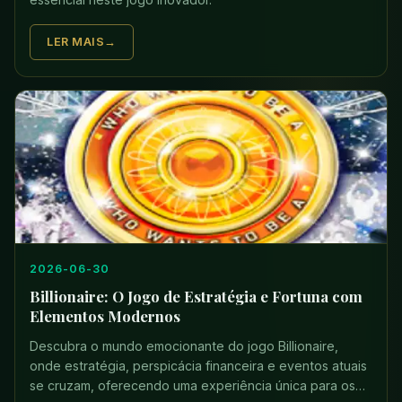
LER MAIS
2026-06-30
Billionaire: O Jogo de Estratégia e Fortuna com
Elementos Modernos
Descubra o mundo emocionante do jogo Billionaire,
onde estratégia, perspicácia financeira e eventos atuais
se cruzam, oferecendo uma experiência única para os