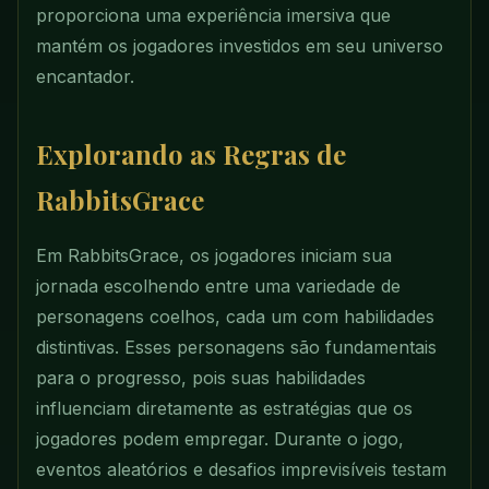
proporciona uma experiência imersiva que
mantém os jogadores investidos em seu universo
encantador.
Explorando as Regras de
RabbitsGrace
Em RabbitsGrace, os jogadores iniciam sua
jornada escolhendo entre uma variedade de
personagens coelhos, cada um com habilidades
distintivas. Esses personagens são fundamentais
para o progresso, pois suas habilidades
influenciam diretamente as estratégias que os
jogadores podem empregar. Durante o jogo,
eventos aleatórios e desafios imprevisíveis testam