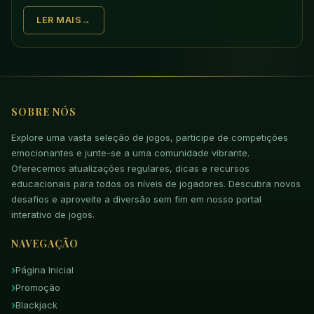
jogadores.
LER MAIS
SOBRE NÓS
Explore uma vasta seleção de jogos, participe de competições
emocionantes e junte-se a uma comunidade vibrante.
Oferecemos atualizações regulares, dicas e recursos
educacionais para todos os níveis de jogadores. Descubra novos
desafios e aproveite a diversão sem fim em nosso portal
interativo de jogos.
NAVEGAÇÃO
Página Inicial
Promoção
Blackjack